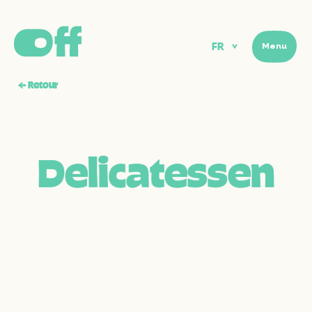
FR
Menu
Menu
←
Retour
D
e
l
i
c
a
t
e
s
s
e
n