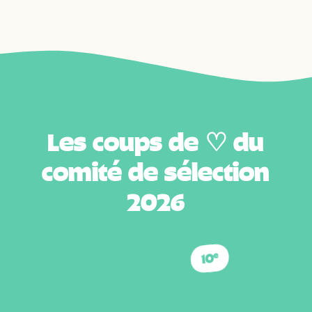
L
e
s
c
o
u
p
s
d
e
♡
d
u
c
o
m
i
t
é
d
e
s
é
l
e
c
t
i
o
n
2
0
2
6
10
e