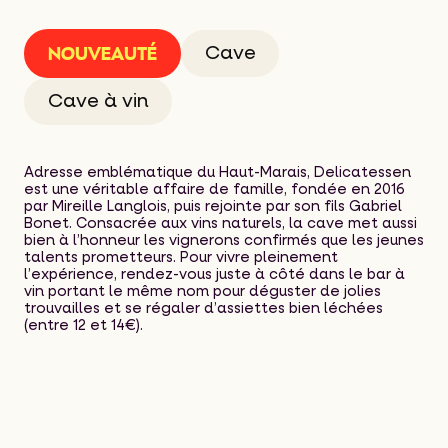
Nos Adresses
NOUVEAUTÉ
Cave
Nouveautés 2026
Cave à vin
Comité de Sélection
Adresse emblématique du Haut-Marais, Delicatessen
Contact
est une véritable affaire de famille, fondée en 2016
par Mireille Langlois, puis rejointe par son fils Gabriel
Bonet. Consacrée aux vins naturels, la cave met aussi
bien à l’honneur les vignerons confirmés que les jeunes
talents prometteurs. Pour vivre pleinement
l’expérience, rendez-vous juste à côté dans le bar à
vin portant le même nom pour déguster de jolies
trouvailles et se régaler d’assiettes bien léchées
(entre 12 et 14€).