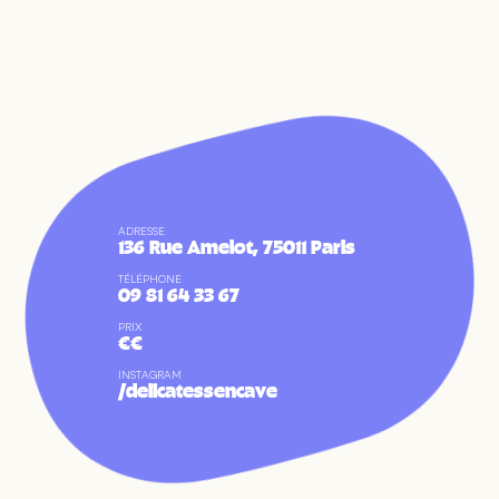
ADRESSE
136 Rue Amelot, 75011 Paris
TÉLÉPHONE
09 81 64 33 67
PRIX
€€
FR
EN
INSTAGRAM
/delicatessencave
À Propos