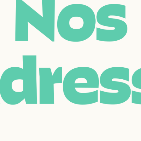
N
o
s
d
r
e
s
FR
EN
e