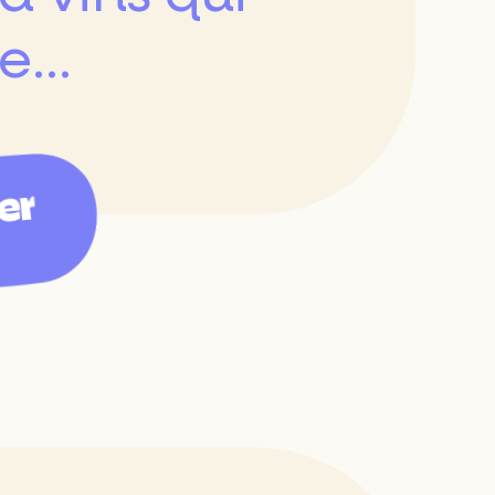
...
1
er
Réinitialiser