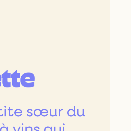
10e
e
15e
tte
9e
20e
etite sœur du
à vins qui