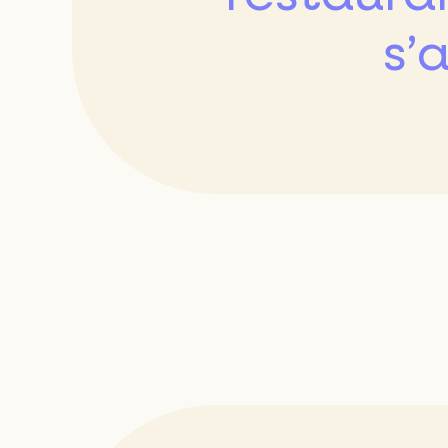
L'ouest par
s’
Type de res