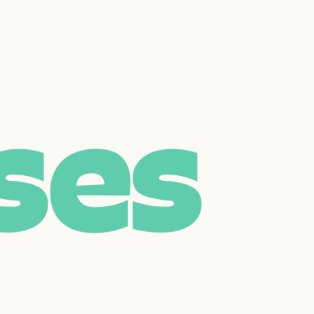
s
e
s
Réinitialiser