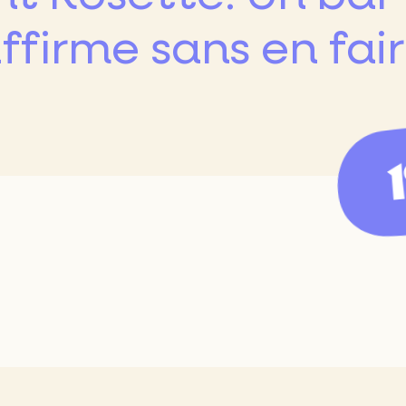
isien
affirme sans en faire
taurant