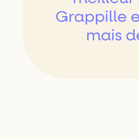
L'ouest par
Grappille 
mais d
Type de res