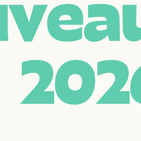
u
v
e
a
2
0
2
FR
EN
e