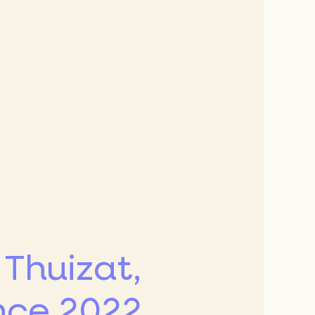
10e
e
15e
9e
20e
 Thuizat,
nce 2022,