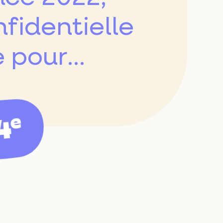
fidentielle
pour...
4
e
Réinitialiser