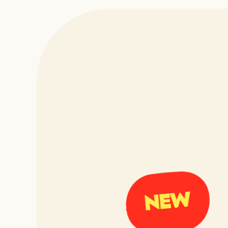
Néobistrot
Cuisine d'a
NEW
Type de bar