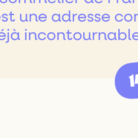
isien
est une adresse con
éjà incontournable 
1
taurant