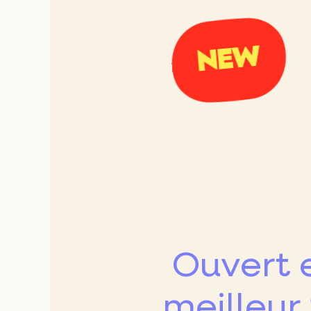
NEW
6e
7e
11e
12
16e
17
Ouvert e
meilleur