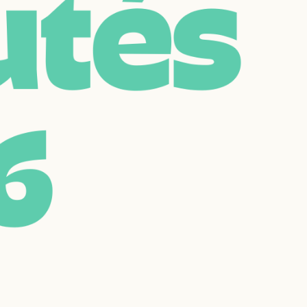
u
t
é
s
6
Réinitialiser