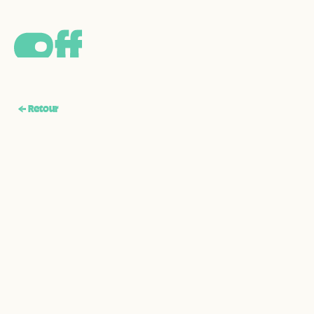
←
Retour