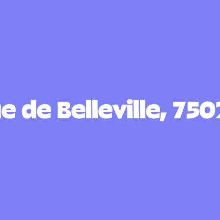
e de Belleville, 75